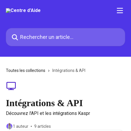
Passer au contenu principal
Rechercher un article...
Toutes les collections
Intégrations & API
Intégrations & API
Découvrez l'API et les intégrations Kaspr
1 auteur
9 articles