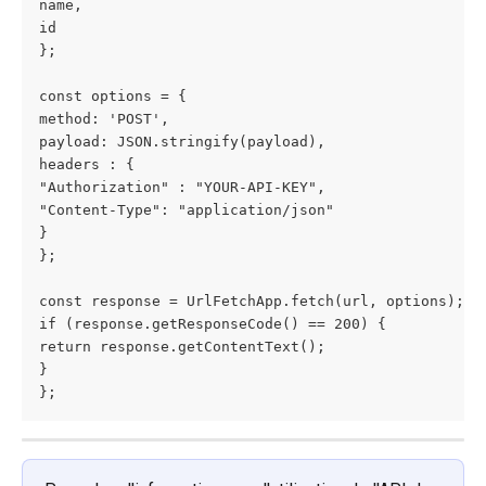
name,
id
};
const options = {
method: 'POST',
payload: JSON.stringify(payload),
headers : {
"Authorization" : "YOUR-API-KEY",
"Content-Type": "application/json"
}
};
const response = UrlFetchApp.fetch(url, options);
if (response.getResponseCode() == 200) {
return response.getContentText();
}
};