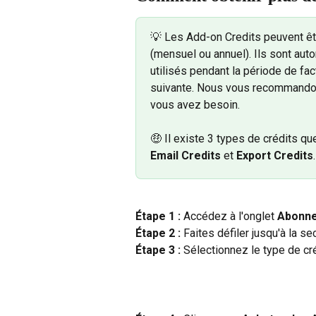
💡 Les Add-on Credits peuvent êt
(mensuel ou annuel). Ils sont aut
utilisés pendant la période de fac
suivante. Nous vous recommandon
vous avez besoin.
🤑 Il existe 3 types de crédits qu
Email Credits
 et 
Export Credits
.
Étape 1 : 
Accédez à l'onglet 
Abonne
Étape 2 : 
Faites défiler jusqu'à la se
Étape 3 : 
Sélectionnez le type de cr