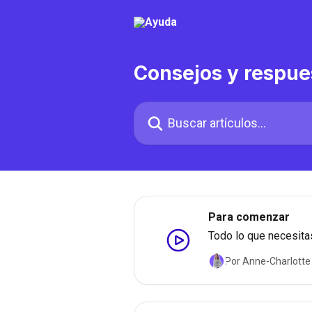
Ir al contenido principal
Consejos y respue
Buscar artículos...
Para comenzar
Todo lo que necesita
Por Anne-Charlotte